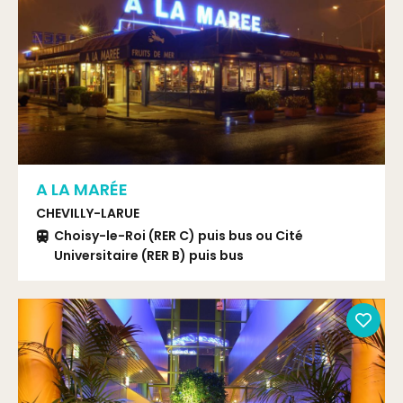
A LA MARÉE
CHEVILLY-LARUE
Choisy-le-Roi (RER C) puis bus ou Cité
Universitaire (RER B) puis bus
Bus TVM ou 103 arrêt Marché International de
Rungis ou bus 192 ou 216 arrêt Chateaurenard