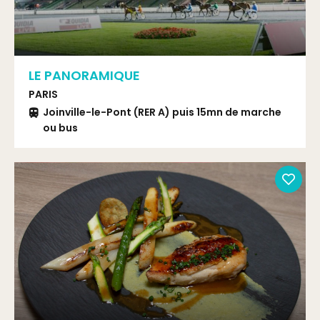
LE PANORAMIQUE
PARIS
Joinville-le-Pont (RER A) puis 15mn de marche
ou bus
Bus 201 arrêt Ecole du Breuil ou bus 77 arrêt
Hippodrome de Vincennes