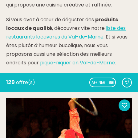
qui propose une cuisine créative et raffinée.
Si vous avez à cœur de déguster des
produits
locaux de qualité
, découvrez vite notre
liste des
restaurants locavores du Val-de-Marne
. Et si vous
êtes plutôt d’humeur bucolique, nous vous
proposons aussi une sélection des meilleurs
endroits pour
pique-niquer en Val-de-Marne
.
129
offre(s)
AFFINER