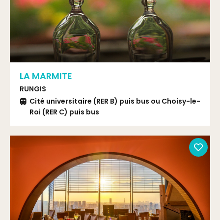
LA MARMITE
RUNGIS
Cité universitaire (RER B) puis bus ou Choisy-le-
Roi (RER C) puis bus
Bus 216, TVM ou 103 arrêt Marché de Rungis ou
bus 192 arrêt Marée