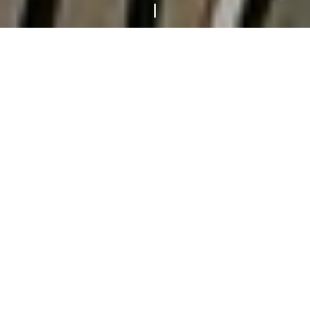
Accueil
Les incontournables
Fondation Dubuffet
La Closerie Falbala est une réalisation
majeure du peintre, sculpteur et plasticien
Jean Dubuffet. L’oeuvre monumentale noire
et blanche est située à Périgny-sur-Yerres,
au Sud-Est du Val-de-Marne (94).
L’HISTOIRE DE LA