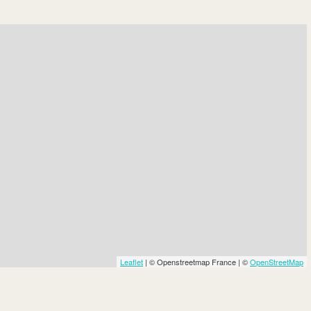
Leaflet
| © Openstreetmap France | ©
OpenStreetMap