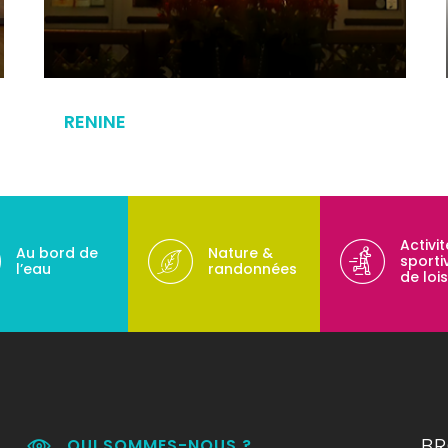
RENINE
Activi
Au bord de
Nature &
sporti
l’eau
randonnées
de lois
B
QUI SOMMES-NOUS ?