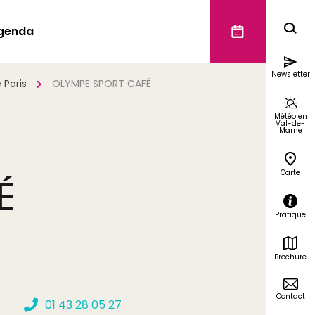
genda
Newsletter
 Paris
OLYMPE SPORT CAFÉ
Météo en
Val-de-
Marne
Carte
É
Pratique
Brochure
Contact
01 43 28 05 27