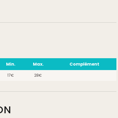
Min.
Max.
Complément
17€
28€
ON