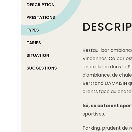
DESCRIPTION
PRESTATIONS
DESCRI
TYPES
TARIFS
Restau-bar ambiance 
SITUATION
Vincennes. Ce bar est
encablures dans le Bo
SUGGESTIONS
d'ambiance, de chale
Bertrand DAMAISIN q
clients face au chât
Ici, se côtoient spo
sportives.
Parking, prudent de 