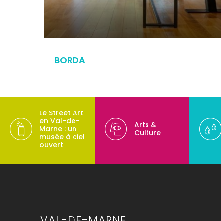
BORDA
Le Street Art
en Val-de-
Arts &
Marne : un
Culture
musée à ciel
ouvert
VAL-DE-MARNE