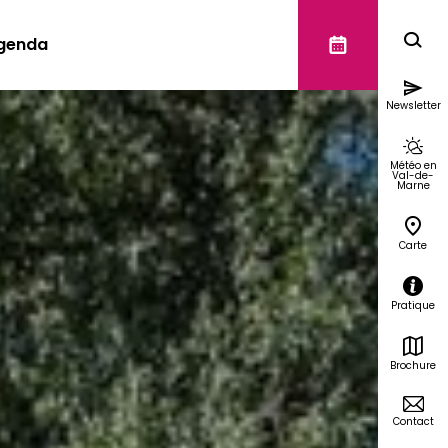
genda
Newsletter
Météo en
Val-de-
Marne
Carte
Pratique
Brochure
Contact