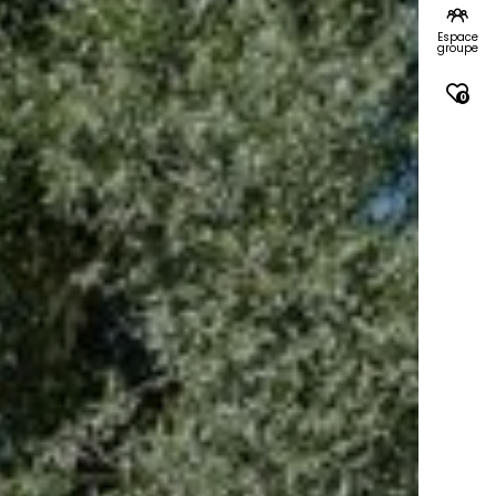
Espace
groupe
0