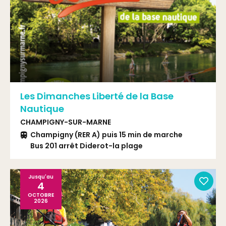
Les Dimanches Liberté de la Base
Nautique
CHAMPIGNY-SUR-MARNE
Champigny (RER A) puis 15 min de marche
Bus 201 arrêt Diderot-la plage
Jusqu'au
4
OCTOBRE
2026