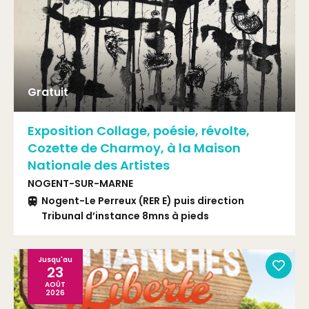
Gratuit
Exposition Collage, poésie, révolte,
Cozette de Charmoy, à la Maison
Nationale des Artistes
NOGENT-SUR-MARNE
Nogent-Le Perreux (RER E) puis direction
Tribunal d’instance 8mns à pieds
Bus 114 ou 210 arrêt Sous-préfecture
Jusqu'au
23
AOÛT
2026