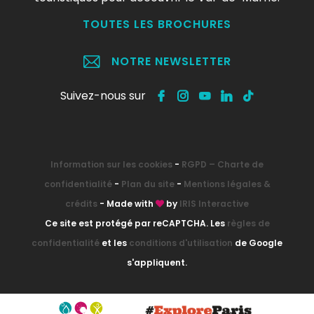
TOUTES LES BROCHURES
NOTRE NEWSLETTER
Suivez-nous sur
Information sur les cookies
-
RGPD – Charte de
confidentialité
-
Plan du site
-
Mentions légales &
crédits
- Made with
by
IRIS Interactive
Ce site est protégé par reCAPTCHA. Les
règles de
confidentialité
et les
conditions d'utilisation
de Google
s'appliquent.