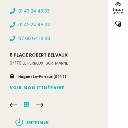
Espace
01 43 24 43 33
groupe
01 43 24 45 24
0
07 66 64 18 88
8 PLACE ROBERT BELVAUX
94170
LE PERREUX-SUR-MARNE
Nogent Le-Perreux (RER E)
VOIR MON ITINÉRAIRE
IMPRIMER