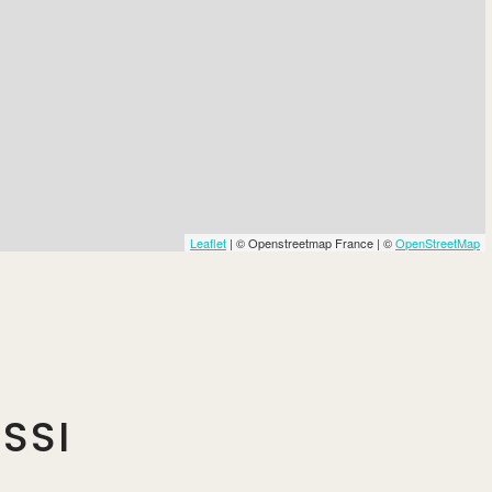
Leaflet
| © Openstreetmap France | ©
OpenStreetMap
SSI