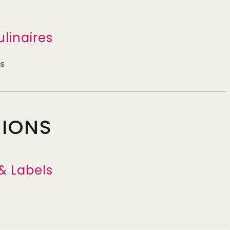
ulinaires
is
TIONS
& Labels