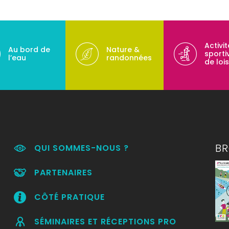
Activi
Au bord de
Nature &
sporti
l’eau
randonnées
de lois
B
QUI SOMMES-NOUS ?
PARTENAIRES
CÔTÉ PRATIQUE
SÉMINAIRES ET RÉCEPTIONS PRO