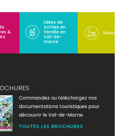
Idées de
tés
sorties en
ves &
famille en
Savoir-faire
irs
Val-de-
marne
ROCHURES
Commandez ou téléchargez nos
documentations touristiques pour
découvrir le Val-de-Marne.
TOUTES LES BROCHURES