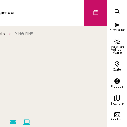
genda
Newsletter
nts
YING PINE
Météo en
Val-de-
Marne
Carte
Pratique
Brochure
Contact