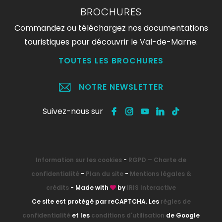
BROCHURES
Commandez ou téléchargez nos documentations
touristiques pour découvrir le Val-de-Marne.
TOUTES LES BROCHURES
NOTRE NEWSLETTER
Suivez-nous sur
Information sur les cookies
-
RGPD – Charte de
confidentialité
-
Plan du site
-
Mentions légales &
crédits
- Made with
by
IRIS Interactive
Ce site est protégé par reCAPTCHA. Les
règles de
confidentialité
et les
conditions d'utilisation
de Google