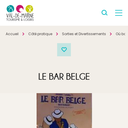
Accueil
Côté pratique
Sorties et Divertissements
Où boir
LE BAR BELGE