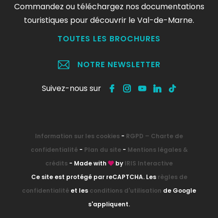
Commandez ou téléchargez nos documentations
touristiques pour découvrir le Val-de-Marne.
TOUTES LES BROCHURES
NOTRE NEWSLETTER
Suivez-nous sur
Information sur les cookies
-
RGPD – Charte de
confidentialité
-
Plan du site
-
Mentions légales &
crédits
- Made with
by
IRIS Interactive
Ce site est protégé par reCAPTCHA. Les
règles de
confidentialité
et les
conditions d'utilisation
de Google
s'appliquent.