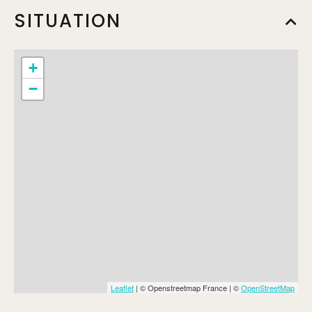
SITUATION
+
−
Leaflet
| © Openstreetmap France | ©
OpenStreetMap