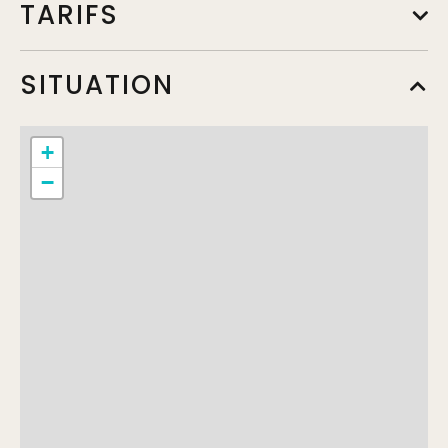
TARIFS
Menu adulte
SITUATION
Min.
39,50€
Max.
44,50€
+
A la carte
−
Min.
29,50€