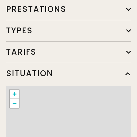
PRESTATIONS
TYPES
TARIFS
A la carte
SITUATION
Min.
17,50€
Max.
19,50€
+
−