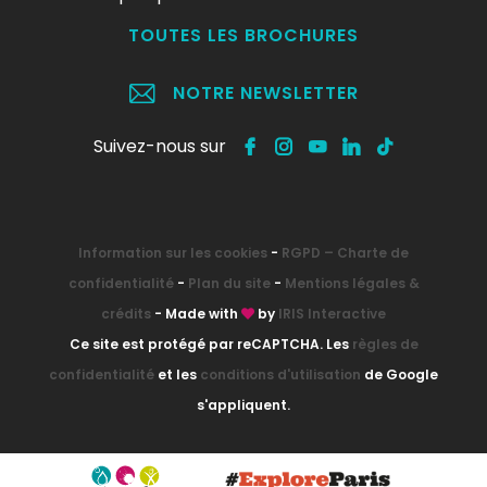
TOUTES LES BROCHURES
NOTRE NEWSLETTER
Suivez-nous sur
Information sur les cookies
-
RGPD – Charte de
confidentialité
-
Plan du site
-
Mentions légales &
crédits
- Made with
by
IRIS Interactive
Ce site est protégé par reCAPTCHA. Les
règles de
confidentialité
et les
conditions d'utilisation
de Google
s'appliquent.