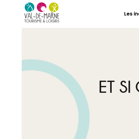
Les i
ET S