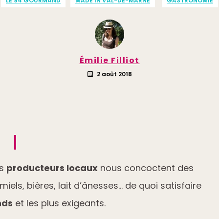
LE 94 GOURMAND
MADE IN VAL-DE-MARNE
GASTRONOMIE
Émilie Filliot
2 août 2018
es
producteurs locaux
nous concoctent des
miels, bières, lait d’ânesses… de quoi satisfaire
nds
et les plus exigeants.