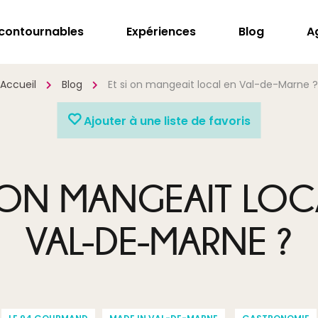
ncontournables
Expériences
Blog
A
Accueil
Blog
Et si on mangeait local en Val-de-Marne ?
Ajouter à une liste de favoris
I ON MANGEAIT LOC
VAL-DE-MARNE ?