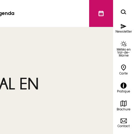
genda
Newsletter
Météo en
Val-de-
Marne
Carte
AL EN
Pratique
Brochure
Contact