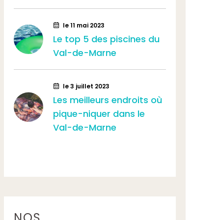
le 11 mai 2023
l
Le top 5 des piscines du
Que
Val-de-Marne
Câb
tél
Ma
le 3 juillet 2023
Les meilleurs endroits où
pique-niquer dans le
l
Val-de-Marne
Que
nou
14,
NOS