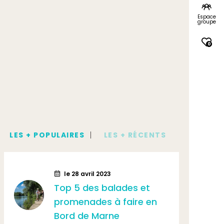
Espace
groupe
0
LES + POPULAIRES
LES + RÉCENTS
le 28 avril 2023
l
Top 5 des balades et
Les
promenades à faire en
Mic
Bord de Marne
de