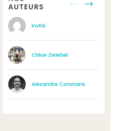
AUTEURS
Invité
Tat
Chloe Zwiebel
Aur
Alexandre Constans
Léa