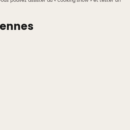
vous pouvez assister au « cooking show » et tester un
cennes