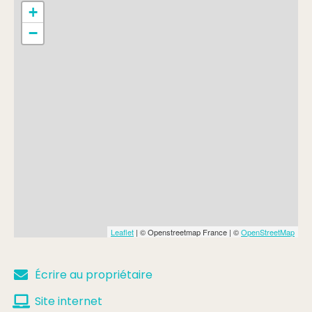
+
Menu adulte
−
Min.
15,50€
Max.
16,50€
Leaflet
| © Openstreetmap France | ©
OpenStreetMap
Écrire au propriétaire
Site internet