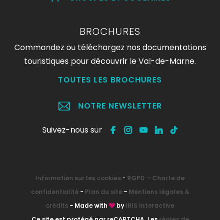
BROCHURES
Commandez ou téléchargez nos documentations
touristiques pour découvrir le Val-de-Marne.
TOUTES LES BROCHURES
NOTRE NEWSLETTER
Suivez-nous sur
Information sur les cookies
-
RGPD – Charte de
confidentialité
-
Plan du site
-
Mentions légales &
crédits
- Made with
by
IRIS Interactive
Ce site est protégé par reCAPTCHA. Les
règles de