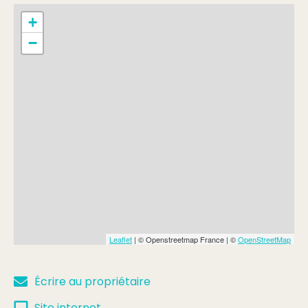
+
−
Leaflet
| © Openstreetmap France | ©
OpenStreetMap
Écrire au propriétaire
Site internet