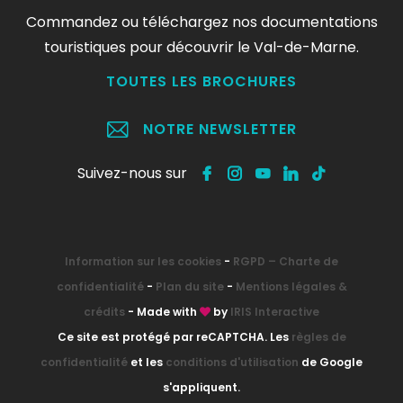
Commandez ou téléchargez nos documentations
touristiques pour découvrir le Val-de-Marne.
TOUTES LES BROCHURES
NOTRE NEWSLETTER
Suivez-nous sur
Information sur les cookies
-
RGPD – Charte de
confidentialité
-
Plan du site
-
Mentions légales &
crédits
- Made with
by
IRIS Interactive
Ce site est protégé par reCAPTCHA. Les
règles de
confidentialité
et les
conditions d'utilisation
de Google
s'appliquent.