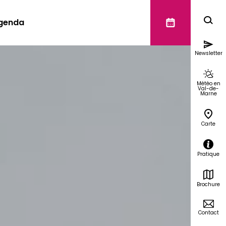
genda
Newsletter
Météo en
Val-de-
Marne
Carte
Pratique
Brochure
Contact