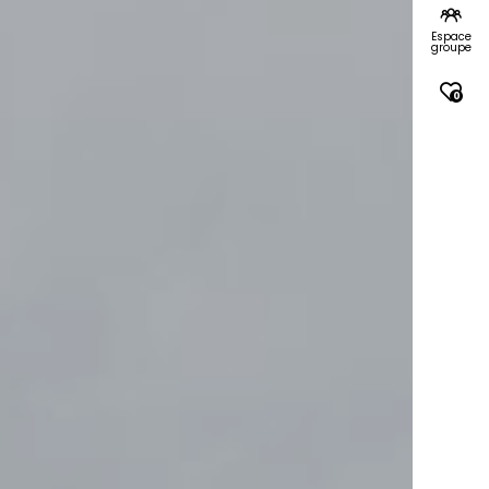
Espace
groupe
0