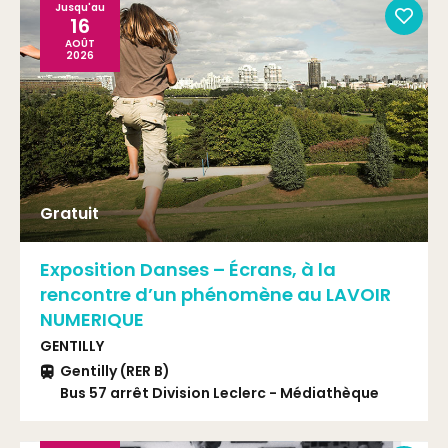
Jusqu'au
16
AOÛT
2026
Gratuit
Exposition Danses – Écrans, à la
rencontre d’un phénomène au LAVOIR
NUMERIQUE
GENTILLY
Gentilly (RER B)
Bus 57 arrêt Division Leclerc - Médiathèque
T3a arrêt Stade Charléty