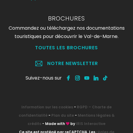
BROCHURES
Commandez ou téléchargez nos documentations
touristiques pour découvrir le Val-de-Marne.
TOUTES LES BROCHURES
NOTRE NEWSLETTER
Suivez-nous sur
Information sur les cookies
-
RGPD – Charte de
confidentialité
-
Plan du site
-
Mentions légales &
crédits
- Made with
by
IRIS Interactive
Ce site est protégé par reCAPTCHA. Les
règles de