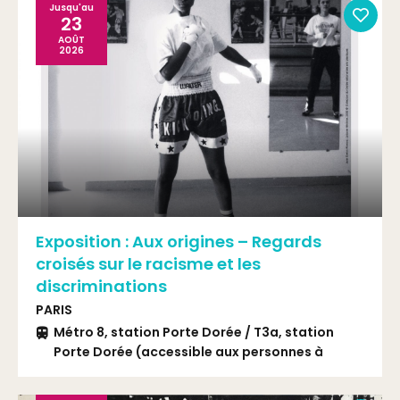
Jusqu'au
23
AOÛT
2026
Exposition : Aux origines – Regards
croisés sur le racisme et les
discriminations
PARIS
Métro 8, station Porte Dorée / T3a, station
Porte Dorée (accessible aux personnes à
mobilité réduite) / Bus 46 ou 201, station Porte
Dorée / En PAM : à l’angle de la place Édouard