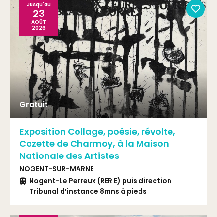
Jusqu'au
Renard et de la rue Armand Rousseau
23
AOÛT
2026
Gratuit
Exposition Collage, poésie, révolte,
Cozette de Charmoy, à la Maison
Nationale des Artistes
NOGENT-SUR-MARNE
Nogent-Le Perreux (RER E) puis direction
Tribunal d’instance 8mns à pieds
Bus 114 ou 210 arrêt Sous-préfecture