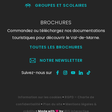
GROUPES ET SCOLAIRES
BROCHURES
Commandez ou téléchargez nos documentations
touristiques pour découvrir le Val-de-Marne.
TOUTES LES BROCHURES
NOTRE NEWSLETTER
Suivez-nous sur
Information sur les cookies
-
RGPD – Charte de
confidentialité
-
Plan du site
-
Mentions légales &
crédits
- Made with
by
IRIS Interactive