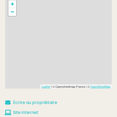
+
−
Leaflet
| © Openstreetmap France | ©
OpenStreetMap
Écrire au propriétaire
Site internet