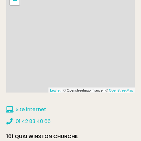
−
Leaflet
| © Openstreetmap France | ©
OpenStreetMap
Site internet
01 42 83 40 66
101 QUAI WINSTON CHURCHIL