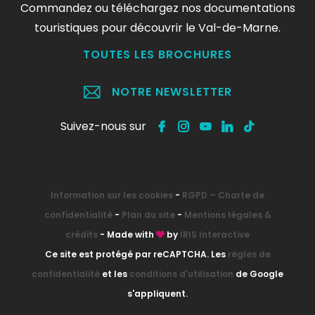
Commandez ou téléchargez nos documentations
touristiques pour découvrir le Val-de-Marne.
TOUTES LES BROCHURES
NOTRE NEWSLETTER
Suivez-nous sur
Information sur les cookies
-
RGPD – Charte de
confidentialité
-
Plan du site
-
Mentions légales &
crédits
- Made with
by
IRIS Interactive
Ce site est protégé par reCAPTCHA. Les
règles de
confidentialité
et les
conditions d'utilisation
de Google
s'appliquent.