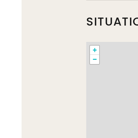
SITUATI
+
−