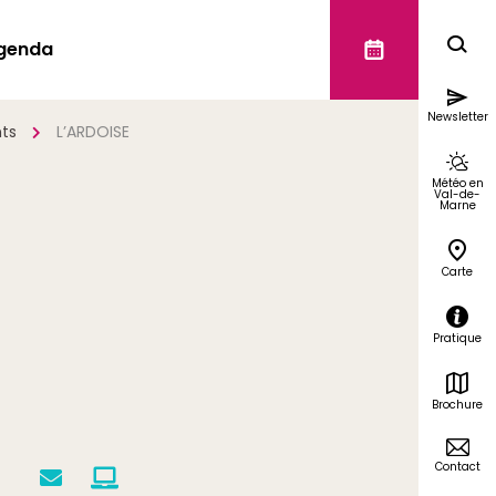
genda
Newsletter
ts
L’ARDOISE
Météo en
Val-de-
Marne
Carte
Pratique
Brochure
Contact