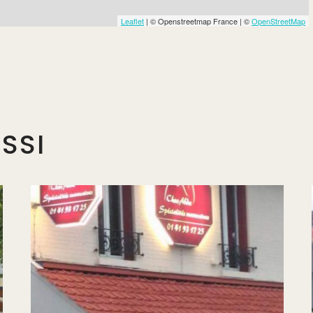
Leaflet
| © Openstreetmap France | ©
OpenStreetMap
SSI