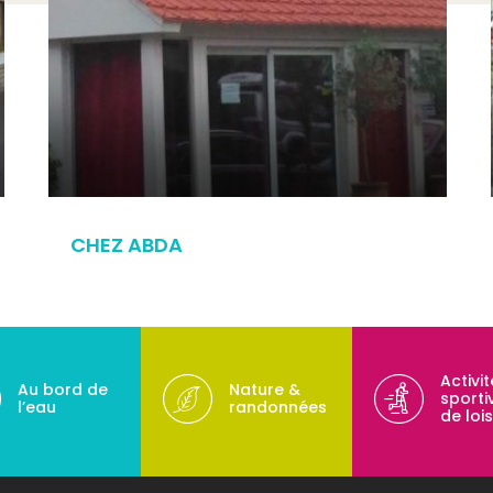
CHEZ ABDA
Activi
Au bord de
Nature &
sporti
l’eau
randonnées
de lois