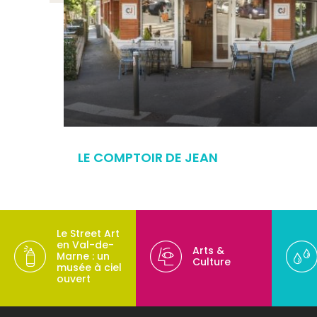
LE COMPTOIR DE JEAN
Le Street Art
en Val-de-
Arts &
Marne : un
Culture
musée à ciel
ouvert