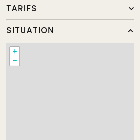
TARIFS
A la carte
SITUATION
Min.
19,50€
Max.
31,50€
+
−