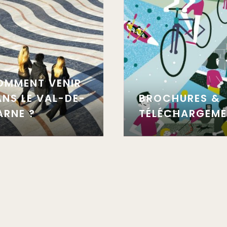
OMMENT VENIR
NS LE VAL-DE-
BROCHURES &
ARNE ?
TÉLÉCHARGEM