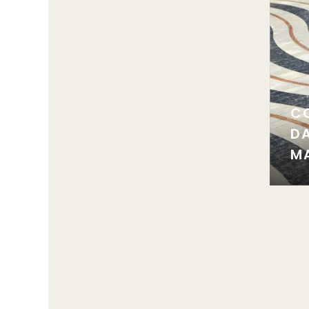
C
DA
M