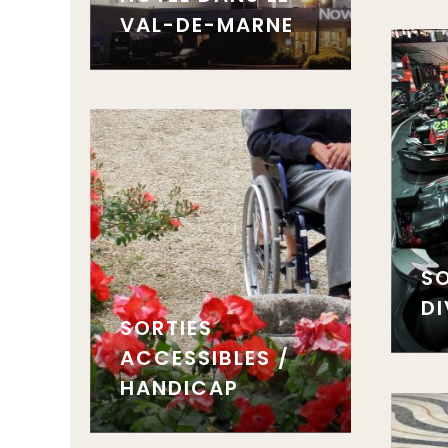
VAL-DE-MARNE
SO
DI
SORTIES
ACCESSIBLES /
HANDICAP