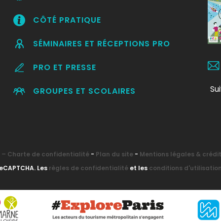
CÔTÉ PRATIQUE
SÉMINAIRES ET RÉCEPTIONS PRO
PRO ET PRESSE
Su
GROUPES ET SCOLAIRES
– Charte de confidentialité
-
Plan du site
-
Mentions légales & crédi
 reCAPTCHA. Les
règles de confidentialité
et les
conditions d'utilisatio