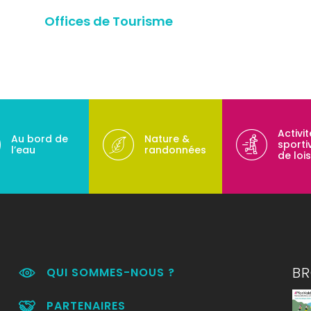
Offices de Tourisme
Activi
Au bord de
Nature &
sporti
l’eau
randonnées
de lois
B
QUI SOMMES-NOUS ?
PARTENAIRES