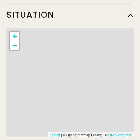
A la carte
SITUATION
Min.
19€
Max.
22€
+
−
Leaflet
| © Openstreetmap France | ©
OpenStreetMap