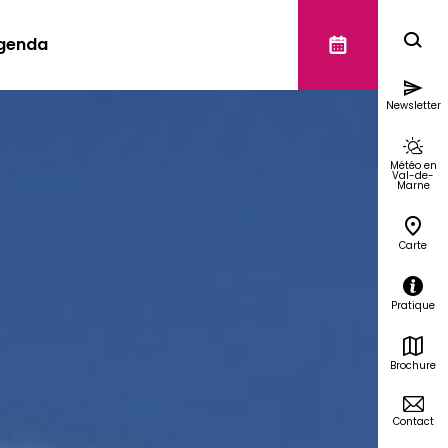
genda
Newsletter
Météo en
Val-de-
Marne
Carte
Pratique
Brochure
Contact