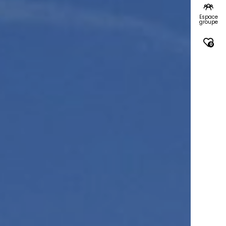
Espace
groupe
0