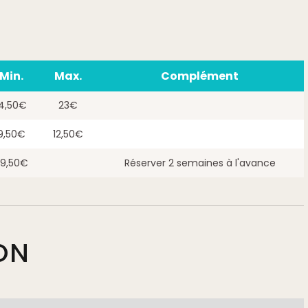
Min.
Max.
Complément
14,50€
23€
9,50€
12,50€
9,50€
Réserver 2 semaines à l'avance
ON