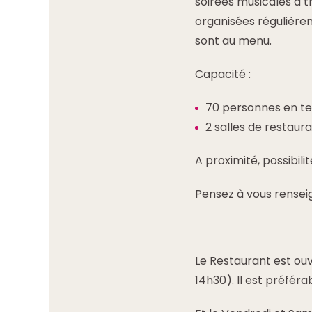
soirées musicales à th
organisées régulière
sont au menu.
Capacité :
70 personnes en te
2 salles de restau
A proximité, possibilit
Pensez à vous renseig
Le Restaurant est ouv
14h30). Il est préféra