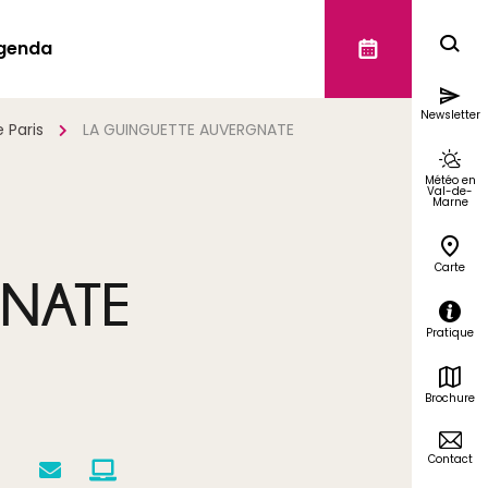
genda
Newsletter
 Paris
LA GUINGUETTE AUVERGNATE
Météo en
Val-de-
Marne
Carte
GNATE
Pratique
Brochure
Contact