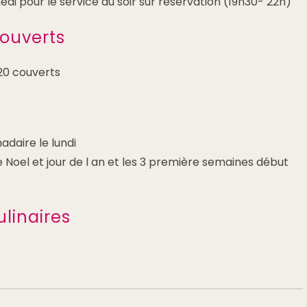
edi pour le service du soir sur réservation (19h30- 22h)
ouverts
0 couverts
daire le lundi
Noel et jour de l an et les 3 première semaines début
ulinaires