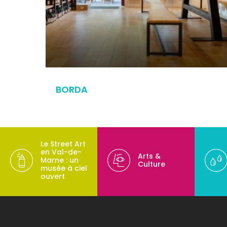
BORDA
Le Street Art
en Val-de-
Arts &
Marne : un
Culture
musée à ciel
ouvert