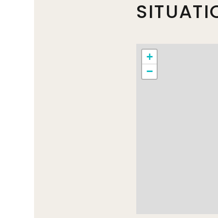
SITUATI
+
−