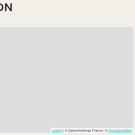
ON
Leaflet
| © Openstreetmap France | ©
OpenStreetMap