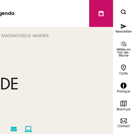
genda
Newsletter
MADEMOISELLE AMANDE
Météo en
Val-de-
Marne
Carte
NDE
Pratique
Brochure
Contact