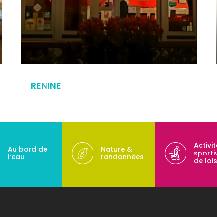
RENINE
Activi
Au bord de
Nature &
sporti
l’eau
randonnées
de lois