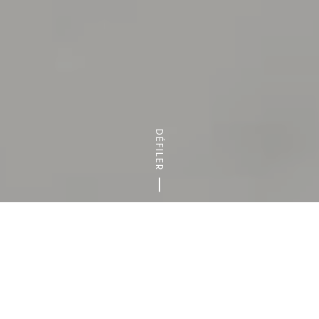
DÉFILER
Accueil
Blog
Les restaurants du guide Michelin à tester en 
LE 94 GOURMAND