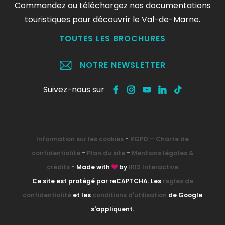
Commandez ou téléchargez nos documentations
touristiques pour découvrir le Val-de-Marne.
TOUTES LES BROCHURES
NOTRE NEWSLETTER
Suivez-nous sur
Information sur les cookies
-
RGPD – Charte de
confidentialité
-
Plan du site
-
Mentions légales &
crédits
- Made with
by
IRIS Interactive
Ce site est protégé par reCAPTCHA. Les
règles de
confidentialité
et les
conditions d'utilisation
de Google
s'appliquent.