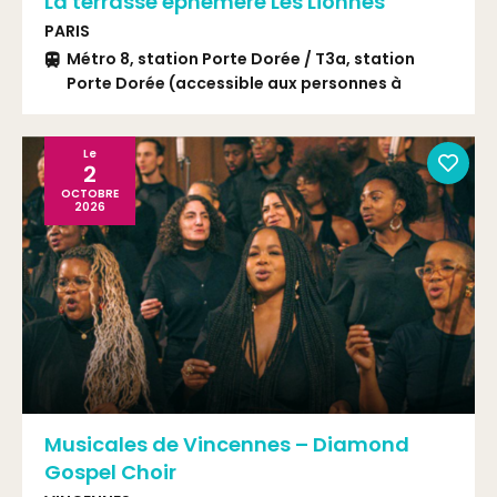
La terrasse éphémère Les Lionnes
PARIS
Métro 8, station Porte Dorée / T3a, station
Porte Dorée (accessible aux personnes à
mobilité réduite) / Bus 46 ou 201, station Porte
Dorée / PAM : à l’angle de la place Édouard
Renard et de la rue Armand Rousseau
Le
2
OCTOBRE
2026
Musicales de Vincennes – Diamond
Gospel Choir