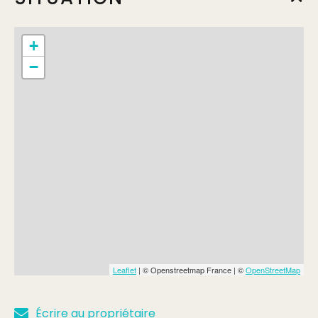
+
−
Leaflet
| © Openstreetmap France | ©
OpenStreetMap
Écrire au propriétaire