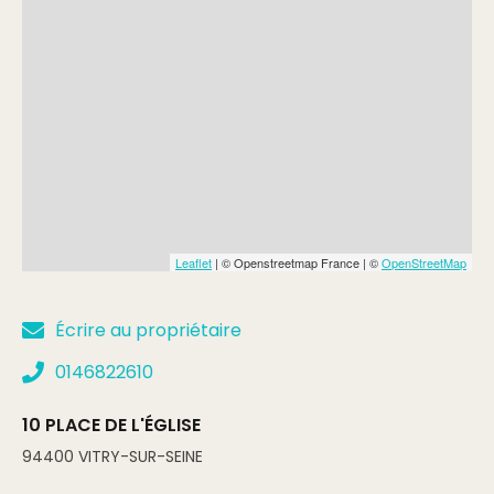
Menu enfant
Min.
10€
Max.
12€
Menu groupe
Min.
35€
Max.
40€
Leaflet
| © Openstreetmap France | ©
OpenStreetMap
Écrire au propriétaire
0146822610
10 PLACE DE L'ÉGLISE
94400
VITRY-SUR-SEINE