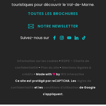
touristiques pour découvrir le Val-de-Marne.
TOUTES LES BROCHURES
NOTRE NEWSLETTER
Suivez-nous sur
Information sur les cookies
-
RGPD – Charte de
confidentialité
-
Plan du site
-
Mentions légales &
crédits
- Made with
by
IRIS Interactive
Ce site est protégé par reCAPTCHA. Les
règles de
confidentialité
et les
conditions d'utilisation
de Google
s'appliquent.