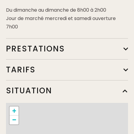
Du dimanche au dimanche de 8h00 à 2h00
Jour de marché mercredi et samedi ouverture
7h00
PRESTATIONS
TARIFS
A la carte
SITUATION
Min.
7,50€
Max.
22,50€
+
Menu adulte
−
Min.
14€
Max.
35€