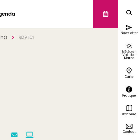
genda
Newsletter
ants
RDV ICI
Météo en
Val-de-
Marne
Carte
Pratique
Brochure
Contact