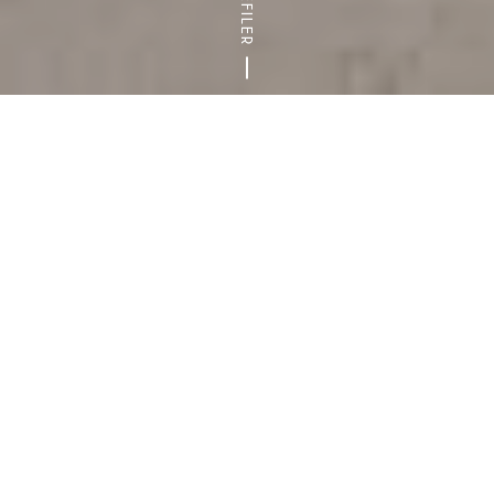
DÉFILER
Accueil
Nos agendas pour les sorties et visites
Tout l’agend
Les lieux de détente et de loisirs rouvrent en
Val-de-Marne. Vous pouvez désormais sortir
de chez vous pour prendre l’air, pratiquer une
activité sportive ou tout simplement flâner.
A bien moins de 100 km de Paris, découvrez