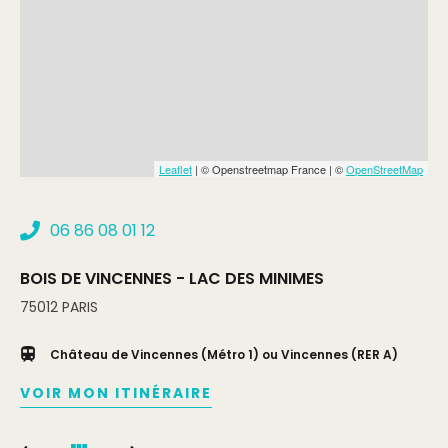
(caution de 10 €)
Gratuit
Min.
Complément:
Enfants de - de 4 ans
Leaflet
| © Openstreetmap France | ©
OpenStreetMap
06 86 08 01 12
BOIS DE VINCENNES - LAC DES MINIMES
75012
PARIS
Château de Vincennes (Métro 1) ou Vincennes (RER A)
VOIR MON ITINÉRAIRE