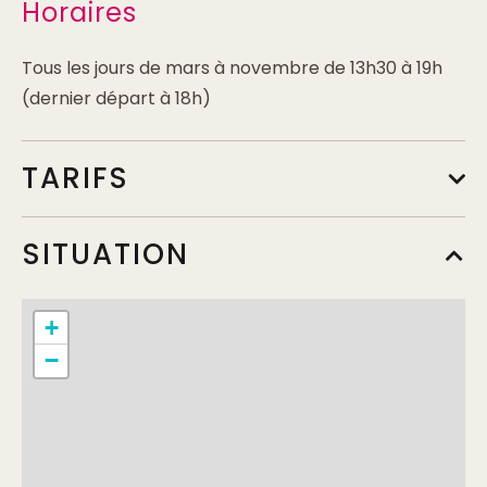
Horaires
Tous les jours de mars à novembre de 13h30 à 19h
(dernier départ à 18h)
TARIFS
Tarif de base
SITUATION
Min.
10€
Complément:
Tarif à l'heure, pour 1 ou 2 personnes.
+
(caution de 10 €)
−
Tarif de base
Min.
12€
Complément:
Tarif à l'heure, pour 3 ou 4 personnes.