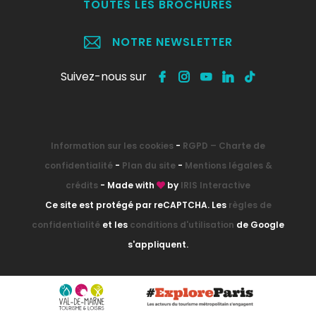
TOUTES LES BROCHURES
NOTRE NEWSLETTER
Suivez-nous sur
Information sur les cookies
-
RGPD – Charte de
confidentialité
-
Plan du site
-
Mentions légales &
crédits
- Made with
by
IRIS Interactive
Ce site est protégé par reCAPTCHA. Les
règles de
confidentialité
et les
conditions d'utilisation
de Google
s'appliquent.