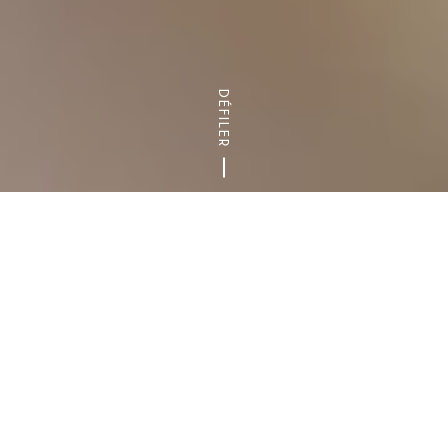
DÉFILER
Accueil
Nos agendas pour les sorties et visites
Tout l’agend
En cette période de confinement, face à la
crise de coronavirus Covid-19, difficile de
trouver de quoi s’occuper toute la journée.