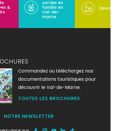
tés
sorties en
ves &
famille en
Savoir-faire
irs
Val-de-
marne
ROCHURES
Commandez ou téléchargez nos
documentations touristiques pour
découvrir le Val-de-Marne.
TOUTES LES BROCHURES
NOTRE NEWSLETTER
ivez-nous sur