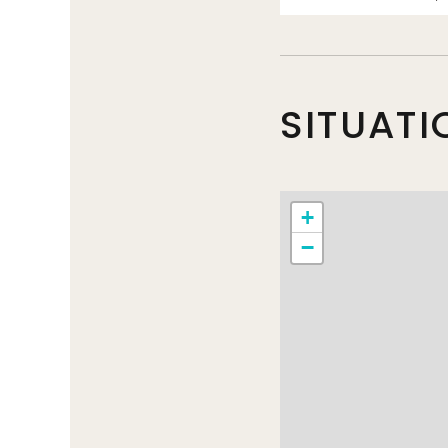
SITUATI
+
−