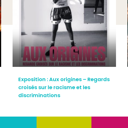
Exposition : Aux origines – Regards
croisés sur le racisme et les
discriminations