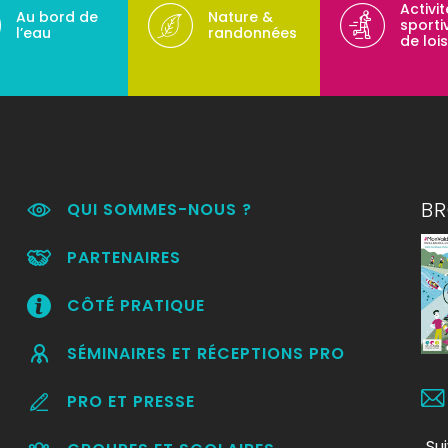
Activi
Au bord de
Nature &
sporti
l’eau
randonnées
de lois
B
QUI SOMMES-NOUS ?
PARTENAIRES
CÔTÉ PRATIQUE
SÉMINAIRES ET RÉCEPTIONS PRO
PRO ET PRESSE
Su