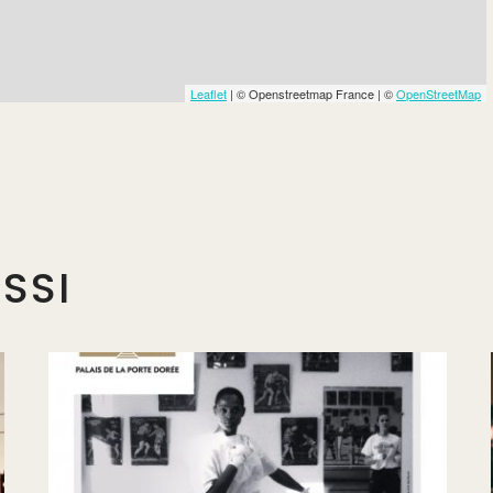
Leaflet
| © Openstreetmap France | ©
OpenStreetMap
SSI