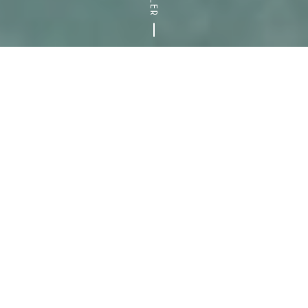
Accueil
Blog
Le top 5 des piscines du Val-de-Marne
LE 94 EN FAMILLE
TOP 5
Émilie Filliot
11 mai 2023