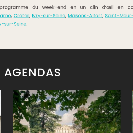
 programme du week-end en un clin d’œil en cons
arne
,
Créteil
,
Ivry-sur-Seine
,
Maisons-Alfort
,
Saint-Maur
ry-sur-Seine
.
S AGENDAS