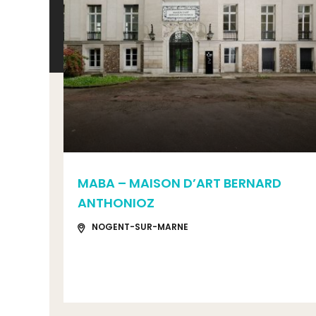
MABA – MAISON D’ART BERNARD
ANTHONIOZ
NOGENT-SUR-MARNE