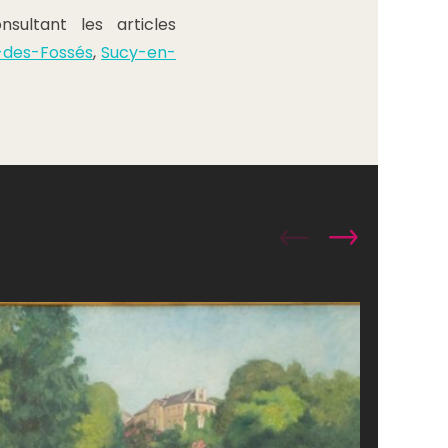
ultant les articles
-des-Fossés
,
Sucy-en-