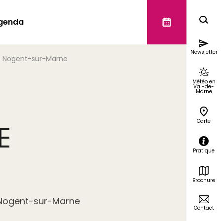
genda
Newsletter
Nogent-sur-Marne
Météo en
Val-de-
Marne
Carte
E
Pratique
Brochure
e Nogent-sur-Marne
Contact