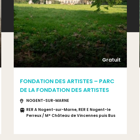
Gratuit
FONDATION DES ARTISTES – PARC
DE LA FONDATION DES ARTISTES
NOGENT-SUR-MARNE
RER A Nogent-sur-Marne, RER E Nogent-le
Perreux / M° Château de Vincennes puis Bus
114 ou 210 arrêt sous-préfecture