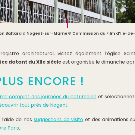
on Baltard à Nogent-sur-Marne © Commission du Film d’Ile-de-F
egistre architectural, visitez également l’église Sai
ce datant du XIIe siècle
est organisée le dimanche apr
PLUS ENCORE !
e complet des journées du patrimoine
et sélectionnez 
découvrir tout près de Nogent
.
à l’aide de nos
suggestions de visite
et des animations sur
ore Paris
.