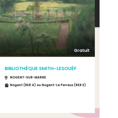
Gratuit
BIBLIOTHÈQUE SMITH-LESOUËF
JE
SM
NOGENT-SUR-MARNE
Nogent (RER A) ou Nogent-Le Perreux (RER E)