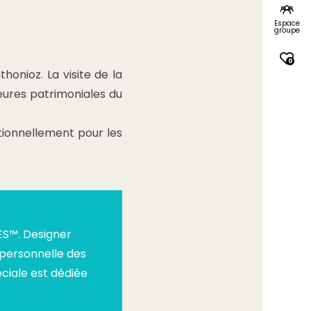
Espace
groupe
0
onioz. La visite de la
eures patrimoniales du
tionnellement pour les
ES™. Designer
n personnelle des
éciale est dédiée