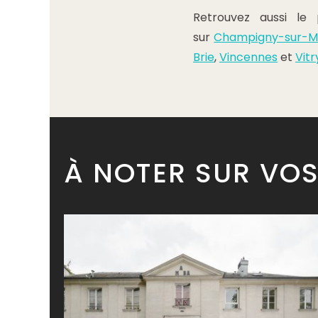
Retrouvez aussi le
sur
Champigny-sur-M
Brie
,
Vincennes
et
Vit
À NOTER SUR VO