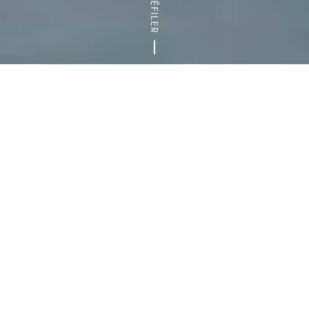
DÉFILER
Accueil
Blog
A la découverte du Val-de-Marne en 5 randon
BALADE
IDÉES DE SORTIES
LE 94 NATURE
TOP 5
Alexis Bertrand
8 août 2020