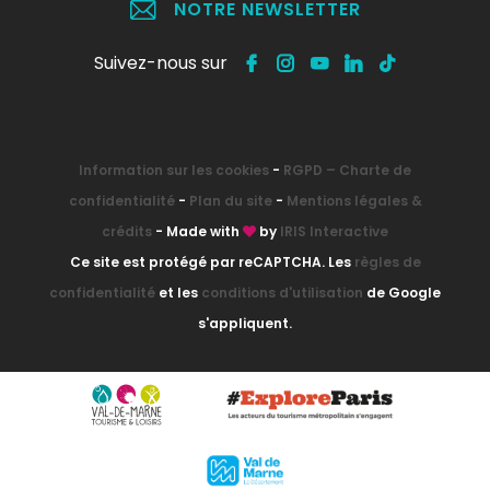
NOTRE NEWSLETTER
Suivez-nous sur
Information sur les cookies
-
RGPD – Charte de
confidentialité
-
Plan du site
-
Mentions légales &
crédits
- Made with
by
IRIS Interactive
Ce site est protégé par reCAPTCHA. Les
règles de
confidentialité
et les
conditions d'utilisation
de Google
s'appliquent.