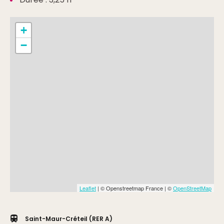
+
−
Leaflet
| © Openstreetmap France | ©
OpenStreetMap
Saint-Maur-Créteil (RER A)