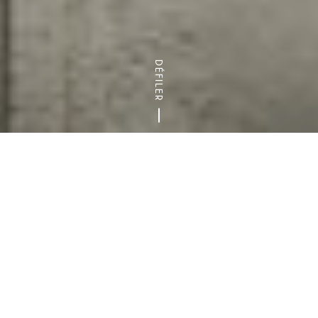
DÉFILER
Accueil
Les communes
Que faire à Créteil ?
Partez à la découverte de la ville de Créteil et
de son architecture moderne du XXe siècle.