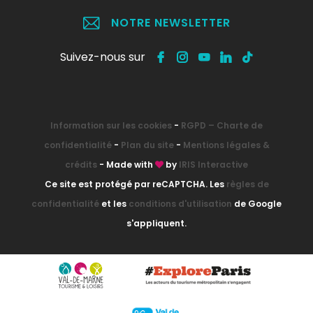
NOTRE NEWSLETTER
Suivez-nous sur
Information sur les cookies
-
RGPD – Charte de
confidentialité
-
Plan du site
-
Mentions légales &
crédits
- Made with
by
IRIS Interactive
Ce site est protégé par reCAPTCHA. Les
règles de
confidentialité
et les
conditions d'utilisation
de Google
s'appliquent.