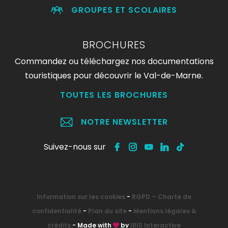
GROUPES ET SCOLAIRES
BROCHURES
Commandez ou téléchargez nos documentations
touristiques pour découvrir le Val-de-Marne.
TOUTES LES BROCHURES
NOTRE NEWSLETTER
Suivez-nous sur
Information sur les cookies
-
RGPD – Charte de
confidentialité
-
Plan du site
-
Mentions légales &
crédits
- Made with
by
IRIS Interactive