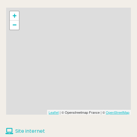
+
−
Leaflet
| © Openstreetmap France | ©
OpenStreetMap
Site internet