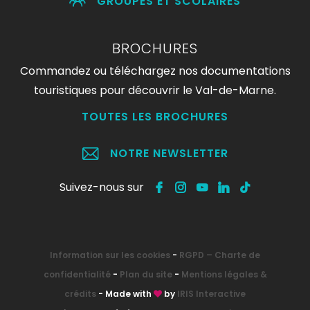
GROUPES ET SCOLAIRES
BROCHURES
Commandez ou téléchargez nos documentations
touristiques pour découvrir le Val-de-Marne.
TOUTES LES BROCHURES
NOTRE NEWSLETTER
Suivez-nous sur
Information sur les cookies
-
RGPD – Charte de
confidentialité
-
Plan du site
-
Mentions légales &
crédits
- Made with
by
IRIS Interactive