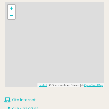
Complément:
la partie de 20 min
+
−
Tarif anniversaire
Min.
24€
Max.
39€
Complément:
plusieurs formules
Leaflet
| © Openstreetmap France | ©
OpenStreetMap
Site internet