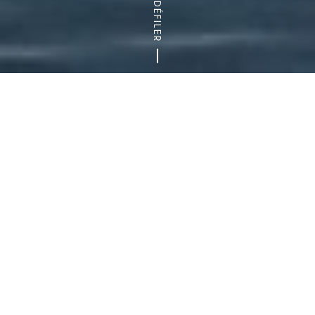
DÉFILER
Accueil
Au bord de l’eau
L’été au bord de l’eau
Où se rafraîchir cet été dans le Val-de-
Marne ?
Se
balader le long de la Marne ou la Seine
,
s’arrêter dans une
guinguette
, découvrir les cours
d’eau en canoë ou en stand up paddle, profiter des