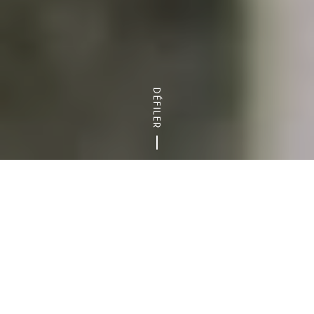
DÉFILER
Accueil
Blog
Le Val-de-Marne romantique
IDÉES DE SORTIES
LE 94 EN FAMILLE
VISITES INSOLITES