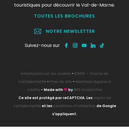
touristiques pour découvrir le Val-de-Marne.
TOUTES LES BROCHURES
NOTRE NEWSLETTER
Suivez-nous sur
Information sur les cookies
-
RGPD – Charte de
confidentialité
-
Plan du site
-
Mentions légales &
crédits
- Made with
by
IRIS Interactive
Ce site est protégé par reCAPTCHA. Les
règles de
confidentialité
et les
conditions d'utilisation
de Google
s'appliquent.