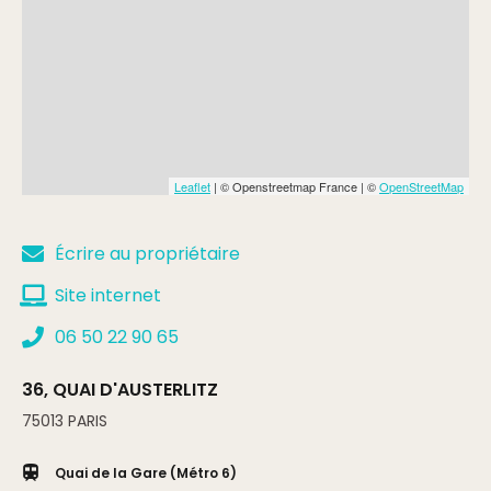
Tarif de base
Min.
90€
Complément:
croisière 2h (540€ pour 2 à 6 passagers)
Leaflet
| © Openstreetmap France | ©
OpenStreetMap
Écrire au propriétaire
Site internet
06 50 22 90 65
36, QUAI D'AUSTERLITZ
75013
PARIS
Quai de la Gare (Métro 6)