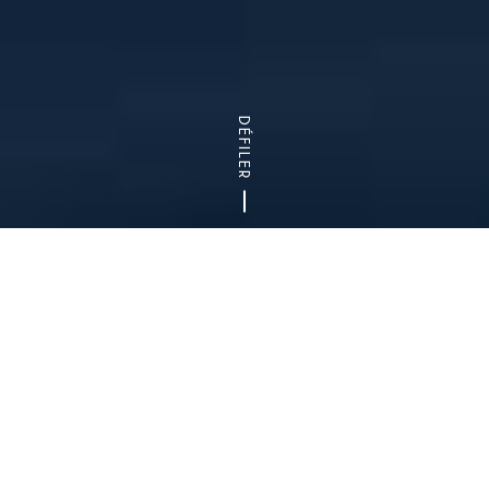
DÉFILER
Accueil
Blog
Top 10 des escapades d’une journée à moins d
BALADE
IDÉES DE SORTIES
TOP 5