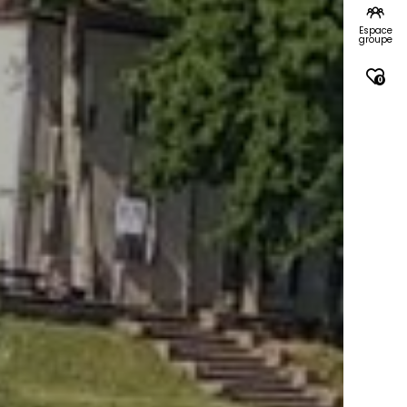
Espace
groupe
0