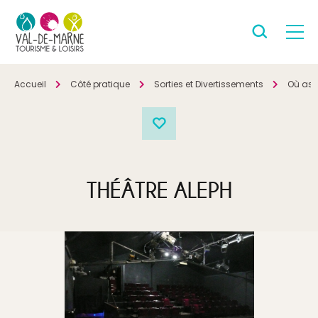
Accueil
Côté pratique
Sorties et Divertissements
Où ass
THÉÂTRE ALEPH