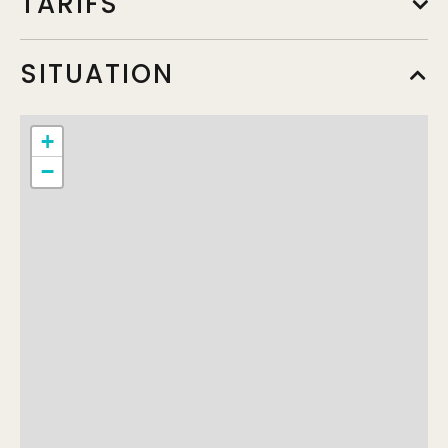
TARIFS
Plein tarif
SITUATION
Min.
Max.
18€
+
−