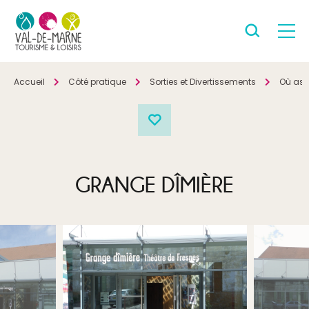
Accueil
Côté pratique
Sorties et Divertissements
Où ass
GRANGE DÎMIÈRE