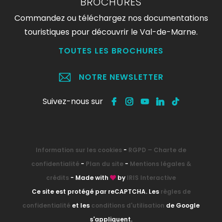
BROCHURES
Commandez ou téléchargez nos documentations
touristiques pour découvrir le Val-de-Marne.
TOUTES LES BROCHURES
NOTRE NEWSLETTER
Suivez-nous sur
Information sur les cookies
-
RGPD – Charte de
confidentialité
-
Plan du site
-
Mentions légales &
crédits
- Made with
by
IRIS Interactive
Ce site est protégé par reCAPTCHA. Les
règles de
confidentialité
et les
conditions d'utilisation
de Google
s'appliquent.