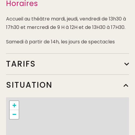
Horaires
Accueil au théâtre mardi, jeudi, vendredi de 13h30 à
17h30 et mercredi de 9 H à 12H et de 13H30 à 17H30.
Samedi à partir de 14h, les jours de spectacles
TARIFS
Tarif de base
SITUATION
Min.
15€
Max.
19€
+
Tarif réduit
−
Min.
9,50€
Max.
15€