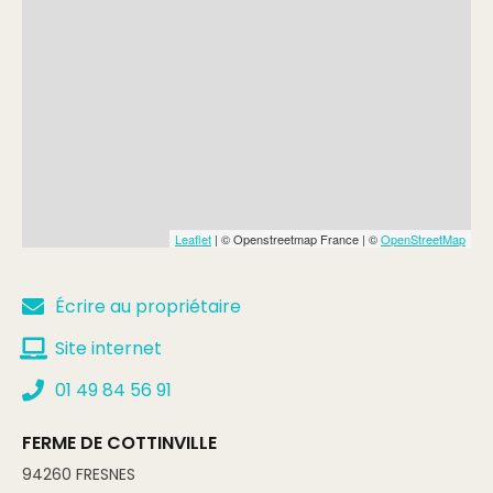
Leaflet
| © Openstreetmap France | ©
OpenStreetMap
Écrire au propriétaire
Site internet
01 49 84 56 91
FERME DE COTTINVILLE
94260
FRESNES